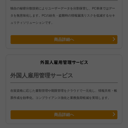
独自の秘密分散技術によりユーザーデータを分割保管し、PC単体ではデー
タを無意味化します。PCの紛失・盗難時の情報漏洩リスクを低減するセキ
ュリティソリューションです。
商品詳細へ
外国人雇用管理サービス
在留資格に応じた書類管理や期限管理をクラウドで一元化し、情報共有・帳
票作成を効率化。コンプライアンス強化と業務負荷軽減を実現します。
商品詳細へ