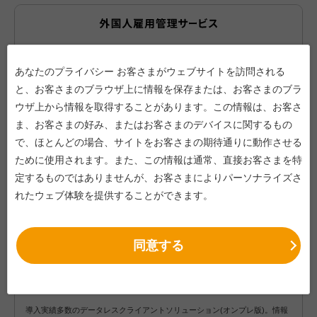
【無償トライアル】外国人雇用管理サービス
あなたのプライバシー お客さまがウェブサイトを訪問される
と、お客さまのブラウザ上に情報を保存または、お客さまのブラ
在留資格に応じた書類管理や期限管理をクラウドで一元化し、情報共有・帳
ウザ上から情報を取得することがあります。この情報は、お客さ
票作成を効率化。コンプライアンス強化と業務負荷軽減を実現します。
ま、お客さまの好み、またはお客さまのデバイスに関するもの
で、ほとんどの場合、サイトをお客さまの期待通りに動作させる
商品詳細へ
ために使用されます。また、この情報は通常、直接お客さまを特
定するものではありませんが、お客さまによりパーソナライズさ
れたウェブ体験を提供することができます。
同意する
Flex Work Place Passage
導入実績多数のデータレスクライアントソリューション(オンプレ版)。情報