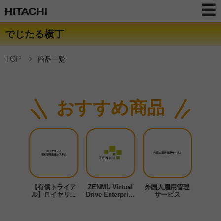
でじたる横丁
TOP
商品一覧
おすすめ商品
ル給与明
【有償トライア
ZENMU Virtual
外国人雇用管理
【無償
サービス
ル】ロイヤリテ
Drive Enterprise
サービス
ィ契約管理支援
Edition
Trave
システム
総合経
ス