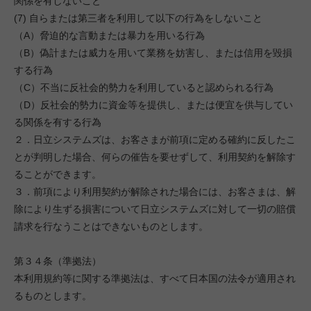
関係を有しないこと
(7) 自らまたは第三者を利用して以下の行為をしないこと
（A）脅迫的な言動または暴力を用いる行為
（B）偽計または威力を用いて業務を妨害し、または信用を毀損
する行為
（C）不当に反社会的勢力を利用していると認められる行為
（D）反社会的勢力に資金等を提供し、または便宜を供与してい
る関係を有する行為
２．日立システムズは、お客さまが前項に定める確約に反したこ
とが判明した場合、何らの催告を要せずして、利用契約を解除す
ることができます。
３．前項により利用契約が解除された場合には、お客さまは、解
除により生ずる損害について日立システムズに対して一切の賠償
請求を行なうことはできないものとします。
第３４条（準拠法）
本利用規約等に関する準拠法は、すべて日本国の法令が適用され
るものとします。