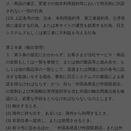
ス・商品の修正、変更その他本利用規約等において明示的に許諾
されない一切の行為
(13) 上記各号の他、法令、本利用規約等、第三者規約等、公序良
俗に違反する行為、または本サイトの運営を妨害する行為、日立
システムズもしくは第三者に不利益を与える行為
第２８条（輸出管理）
１．第５条の規定にかかわらず、お客さまが当社サービス・商品
の全部もしくは一部を単独で、または他の製品等と組み合せ、も
しくは他の製品等の一部として、直接または間接に次の各号に該
当する取扱いをする場合、事前に日立システムズの書面による承
諾を得なければならず、かつ、自ら「外国為替及び外国貿易法」
の規制および米国輸出管理規則等を含む外国の輸出関連法規を確
認の上、必要な手続をとらなければならないものとします。
(1) 輸出するとき。
(2) 海外に持ち出す、あるいは、海外から利用するとき。
(3) 非居住者へ提供し、または使用させるとき。
(4) 前３号に定めるほか、「外国為替及び外国貿易法」または外