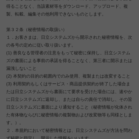
得ることなく、当該素材等をダウンロード、アップロード、複
製、転載、編集その他利用できないものとします。
第３２条（秘密情報の取扱い）
１．お客さまは、日立システムズから開示された秘密情報を、次
の各号の定めに従い取り扱います。
(1) 善良なる管理者の注意をもって秘密に保持し、日立システム
ズの書面による事前の承諾を得ることなく、第三者に開示または
漏洩しないこと
(2) 本契約の目的の範囲内でのみ使用、複製または改変すること
(3) 利用契約もしくはサービス・商品提供契約が終了した場合ま
たは日立システムズから書面にて要求を受けた場合には、速やか
に日立システムズに返却し、または自らの責任で消却し、その旨
日立システムズに書面により通知すること（秘密情報が化体され
た有体物ならびに秘密情報の複製物および改変物等も同様としま
す。）。
２．本規約において秘密情報とは、日立システムズが方法を問わ
ず秘密と指定し、開示した情報をいいます。