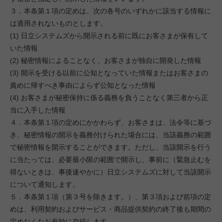
３．本条第１項の定めは、次の各号のいずれかに該当する情報に
は適用されないものとします。
(1) 日立システムズから開示される前に既にお客さまが保有して
いた情報
(2) 秘密情報によることなく、お客さまが独自に開発した情報
(3) 開示を受ける以前に公知となっていた情報またはお客さまの
責めに帰すべき事由によらず公知となった情報
(4) お客さまが秘密保持に係る義務を負うことなく第三者から正
当に入手した情報
４．本条第１項の定めにかかわらず、お客さまは、法令等に基づ
き、秘密情報の開示を義務付けられた場合には、当該義務の範囲
で秘密情報を開示することができます。ただし、当該開示を行う
に当たっては、必要最小限の範囲で開示し、事前に（緊急止むを
得ないときは、事後速やかに）日立システムズに対して当該開示
について通知します。
５．本条第１項（第３号を除きます。）、第３項および前項の定
めは、利用契約およびサービス・商品提供契約の終了後も期間の
定めなくなお有効に存続します。