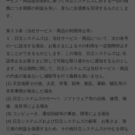
ービス・商品提供契約に基づく日立システムズに対する一切の債
務につき期限の利益を失い、直ちに全債務を完済するものとしま
す。
第２３条（当社サービス・商品の利用停止等）
１．日立システムズは、当社サービス・商品について、次の各号
の一に該当する場合、お客さまによるその利用を一定期間停止す
ることができるものとします。この場合、日立システムズは､当
該停止をお客さまに対して可能な限り速やかに通知するものとし
ます。停止期間に関して、日立システムズは当社サービス・商品
の代金の返金ないし減額等を行う義務を負いません。
(1) 天災地変その他、火災、停電、戦争、動乱、暴動、騒乱等の
非常事態が発生した場合
(2) 日立システムズのサーバ、ソフトウェア等の点検、修理、補
修、改良等による場合
(3) コンピュータ、通信回線等の事故、障害による場合
(4) 日立システムズおよび日立システムズの顧客、お客さま、第
三者の利益を保護するため、その他日立システムズがやむを得な