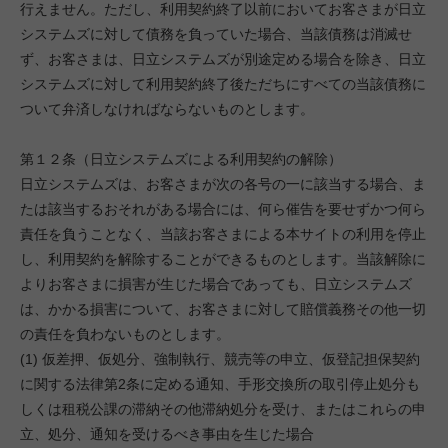
行えません。ただし、利用契約終了以前においてお客さまが日立
システムズに対して債務を負っていた場合、当該債務は消滅せ
ず、お客さまは、日立システムズが別途定める場合を除き、日立
システムズに対して利用契約終了後ただちにすべての当該債務に
ついて弁済しなければならないものとします。
第１２条（日立システムズによる利用契約の解除）
日立システムズは、お客さまが次の各号の一に該当する場合、ま
たは該当するおそれがある場合には、何ら催告を要せずかつ何ら
責任を負うことなく、当該お客さまによる本サイトの利用を停止
し、利用契約を解除することができるものとします。当該解除に
よりお客さまに損害が生じた場合であっても、日立システムズ
は、かかる損害について、お客さまに対して賠償義務その他一切
の責任を負わないものとします。
(1) 仮差押、仮処分、強制執行、競売等の申立、仮登記担保契約
に関する法律第2条に定める通知、手形交換所の取引停止処分も
しくは租税公課の滞納その他滞納処分を受け、またはこれらの申
立、処分、通知を受けるべき事由を生じた場合