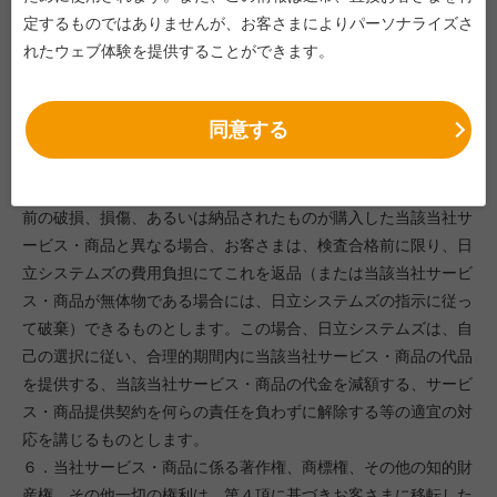
３．検査期間内にお客さまから日立システムズに対して書面によ
定するものではありませんが、お客さまによりパーソナライズさ
る異議の申し出が無い場合には、検査期間の終了をもって当該当
れたウェブ体験を提供することができます。
社サービス・商品は検査に合格したものとします。
４．納品された当社サービス・商品に含まれる有形物の所有権
同意する
は、検査合格をもって日立システムズからお客さまに移転するも
のとします。
５．日立システムズ側の責による当該当社サービス・商品の納品
前の破損、損傷、あるいは納品されたものが購入した当該当社サ
ービス・商品と異なる場合、お客さまは、検査合格前に限り、日
立システムズの費用負担にてこれを返品（または当該当社サービ
ス・商品が無体物である場合には、日立システムズの指示に従っ
て破棄）できるものとします。この場合、日立システムズは、自
己の選択に従い、合理的期間内に当該当社サービス・商品の代品
を提供する、当該当社サービス・商品の代金を減額する、サービ
ス・商品提供契約を何らの責任を負わずに解除する等の適宜の対
応を講じるものとします。
６．当社サービス・商品に係る著作権、商標権、その他の知的財
産権、その他一切の権利は、第４項に基づきお客さまに移転した