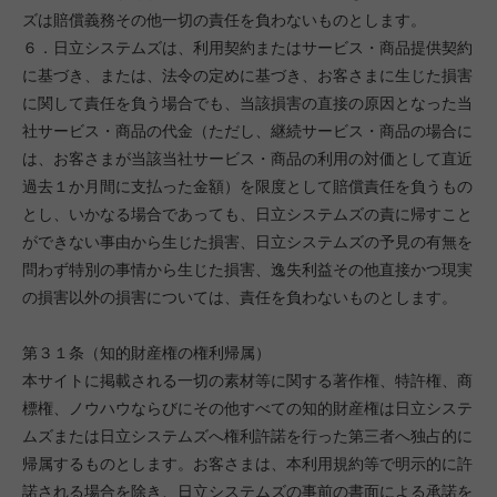
ズは賠償義務その他一切の責任を負わないものとします。
６．日立システムズは、利用契約またはサービス・商品提供契約
に基づき、または、法令の定めに基づき、お客さまに生じた損害
に関して責任を負う場合でも、当該損害の直接の原因となった当
社サービス・商品の代金（ただし、継続サービス・商品の場合に
は、お客さまが当該当社サービス・商品の利用の対価として直近
過去１か月間に支払った金額）を限度として賠償責任を負うもの
とし、いかなる場合であっても、日立システムズの責に帰すこと
ができない事由から生じた損害、日立システムズの予見の有無を
問わず特別の事情から生じた損害、逸失利益その他直接かつ現実
の損害以外の損害については、責任を負わないものとします。
第３１条（知的財産権の権利帰属）
本サイトに掲載される一切の素材等に関する著作権、特許権、商
標権、ノウハウならびにその他すべての知的財産権は日立システ
ムズまたは日立システムズへ権利許諾を行った第三者へ独占的に
帰属するものとします。お客さまは、本利用規約等で明示的に許
諾される場合を除き、日立システムズの事前の書面による承諾を