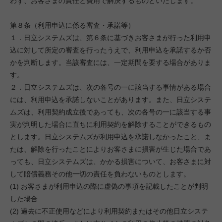
わず、お客さまの責任と費用で解決するものといたします。
第８条（利用申込に係る審査・承諾等）
１．日立システムズは、第６条に基づきお客さまが行った利用申
込に対して所定の審査を行ったうえで、利用申込を承諾するか否
かを判断します。当該審査には、一定期間を要する場合がありま
す。
２．日立システムズは、次の各号の一に該当する事情がある場合
には、利用申込を承諾しないことがあります。また、日立システ
ムズは、利用契約成立後であっても、次の各号の一に該当する事
実が判明した場合に直ちに利用契約を解除することができるもの
とします。日立システムズが利用申込を承諾しなかったこと、ま
たは、解除を行ったことによりお客さまに損害が生じた場合であ
っても、日立システムズは、かかる損害について、お客さまに対
して賠償義務その他一切の責任を負わないものとします。
(1) お客さまが利用申込の際に虚偽の事項を記載したことが判明
した場合
(2) 過去に不正使用などにより利用契約またはその他日立システ