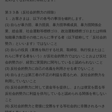
第３３条（反社会的勢力の排除）
１．お客さまは、以下の各号の事項を確約します。
(1) 自らが暴力団、暴力団員、暴力団準構成員、暴力団関係企
業、総会屋、社会運動等標榜ゴロ、政治運動標榜ゴロまたは特殊
知能暴力集団その他これらに準ずる者（以下総称して「反社会的
勢力」といいます）ではないこと
(2) 自らの役員（業務を執行する社員、取締役、執行役またはこ
れらに準ずる者をいう）が反社会的勢力ではないことおよび反社
会的勢力が、経営に実質的に関与していると認められないこと
(3) 反社会的勢力に自己の名義を利用させる者でないこと
(4) 自らまたは第三者の不正の利益を図るため、反社会的勢力を
利用していないこと
(5) 反社会的勢力に対して資金等を提供し、または便宜を図る等
反社会的勢力に利益を供与していると認められる関係を有しない
こと
(6) 反社会的勢力と密接に交際をする等社会的に非難されるべき