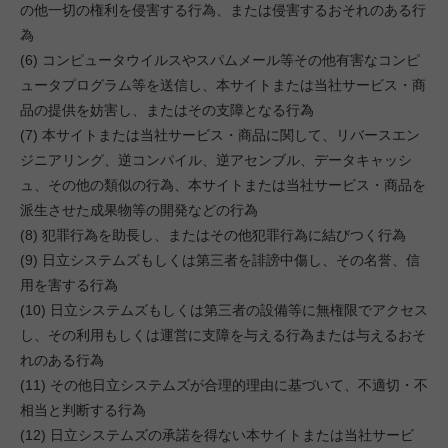
の他一切の権利を侵害する行為、または侵害するおそれのある行
為
(6) コンピュータウイルスやスパムメール等その他有害なコンピ
ュータプログラム等を送信し、本サイトまたは当社サービス・商
品の提供を妨害し、またはその支障となる行為
(7) 本サイトまたは当社サービス・商品に関して、リバースエン
ジニアリング、逆コンパイル、逆アセンブル、データキャッシ
ュ、その他の類似の行為、本サイトまたは当社サービス・商品を
派生させた成果物等の開発などの行為
(8) 犯罪行為を助長し、またはその他犯罪行為に結びつく行為
(9) 日立システムズもしくは第三者を誹謗中傷し、その名誉、信
用を害する行為
(10) 日立システムズもしくは第三者の設備等に無権限でアクセス
し、その利用もしくは運営に支障を与える行為または与えるおそ
れのある行為
(11) その他日立システムズが合理的理由に基づいて、不適切・不
相当と判断する行為
(12) 日立システムズの承諾を得ない本サイトまたは当社サービ