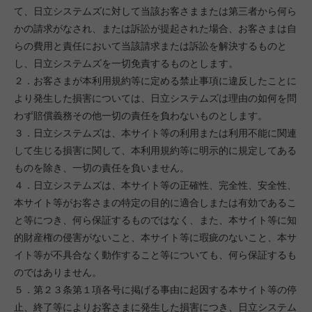
て、日立システムズに対して当該お客さままたは第三者から何ら
かの請求がなされ、または訴訟が提起された場合、お客さまは自
らの費用と責任において当該請求または訴訟を解決するものと
し、日立システムズを一切免責するものとします。
２．お客さまが本利用規約等に定める禁止事項に違反したことに
より発生した損害については、日立システムズは理由の如何を問
わず賠償義務その他一切の責任を負わないものとします。
３．日立システムズは、本サイト等の利用または利用不能に関連
して生じる損害に関して、本利用規約等に明示的に規定してある
ものを除き、一切の責任を負いません。
４．日立システムズは、本サイト等の正確性、完全性、安全性、
本サイト等がお客さまの特定の目的に適合しまたは有効であるこ
と等につき、何ら保証するものではなく、また、本サイト等に知
的財産権の侵害がないこと、本サイト等に瑕疵のないこと、本サ
イト等が不具合なく動作すること等についても、何ら保証するも
のではありません。
５．第２３条第１項各号に掲げる事由に起因する本サイト等の停
止、終了等によりお客さまに発生した損害につき、日立システム