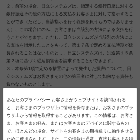
２．前項の場合、日立システムズは、指定する銀行口座に対する
銀行振込その他の方法による支払をお客さまに対して指示するこ
とができ（ただし、当該指示を行う義務を負うものではありませ
ん）、この場合にのみ、お客さまは当該別の方法による支払を行
うことができます。ただし、日立システムズが当該別の方法によ
る支払を指示したことをもって、第１７条で定める支払時期が延
長されることはないものとし、日立システムズは、別途第１５条
第２項に基づく遅延損害金を請求することができます。
３．本条第1項で定める措置によって発生した損害について、日
立システムズはお客さまその他の第三者に対して如何なる責任も
負わないものとします。
第１９条（当社サービス・商品の提供）
あなたのプライバシー お客さまがウェブサイトを訪問される
１．日立システムズは、サービス・商品提供契約に定める期日ま
と、お客さまのブラウザ上に情報を保存または、お客さまのブラ
でに、同契約に定める方法によって、お客さまに対して当該当社
ウザ上から情報を取得することがあります。この情報は、お客さ
サービス・商品を提供するものとします。
ま、お客さまの好み、またはお客さまのデバイスに関するもの
２．お客さまは、当該当社サービス・商品の受領後5営業日以内
で、ほとんどの場合、サイトをお客さまの期待通りに動作させる
（以下「検査期間」といいます）に検査を行うものとします。
ために使用されます。また、この情報は通常、直接お客さまを特