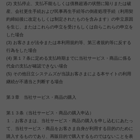
(2) 支払停止、支払不能もしくは債務超過の状態に陥りまたは破
産、会社更生手続および民事再生手続等の倒産処理手続（利用契
約締結後に改定もしくは制定されたものを含みます）の申立原因
を生じ、またはこれらの申立を受けもしくは自らこれらの申立を
した場合
(3) お客さまが法令または本利用規約等、第三者規約等に反する
行為をした場合
(4) 第１７条に定める支払時期までに当社サービス・商品に係る
代金の支払が確認できない場合
(5) その他日立システムズが当該お客さまによる本サイトの利用
継続が不適当と判断する場合
第３章 当社サービス・商品の購入
第１３条（当社サービス・商品の購入申込）
１．お客さまは、当社サービス・商品の購入を申し込むにあたっ
て、当社サービス・商品をお客さま自身が利用する目的のために
購入するものであり、再販目的で購入するものではないことを表