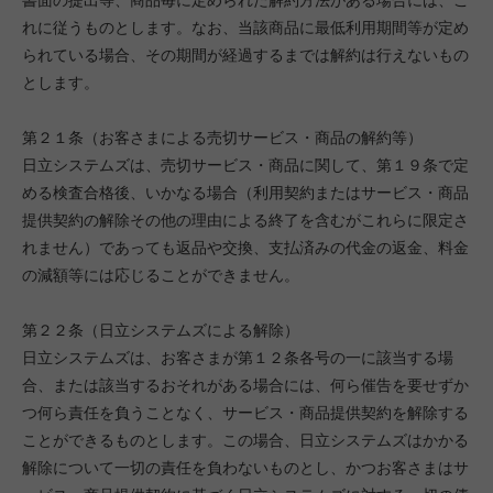
書面の提出等、商品毎に定められた解約方法がある場合には、こ
れに従うものとします。なお、当該商品に最低利用期間等が定め
られている場合、その期間が経過するまでは解約は行えないもの
とします。
第２１条（お客さまによる売切サービス・商品の解約等）
日立システムズは、売切サービス・商品に関して、第１９条で定
める検査合格後、いかなる場合（利用契約またはサービス・商品
提供契約の解除その他の理由による終了を含むがこれらに限定さ
れません）であっても返品や交換、支払済みの代金の返金、料金
の減額等には応じることができません。
第２２条（日立システムズによる解除）
日立システムズは、お客さまが第１２条各号の一に該当する場
合、または該当するおそれがある場合には、何ら催告を要せずか
つ何ら責任を負うことなく、サービス・商品提供契約を解除する
ことができるものとします。この場合、日立システムズはかかる
解除について一切の責任を負わないものとし、かつお客さまはサ