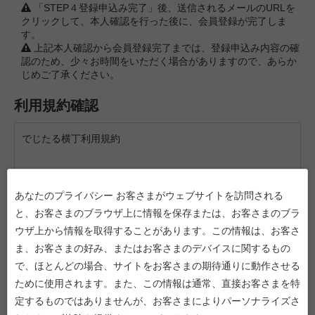
「STEP４登録申込み完了」後、送信されるメールのURLを
クリックして、本人確認を行った後に、会員登録が完了しま
す。
上記本人確認から会員登録完了までは、登録申込み内容の確
認のため、少々お時間をいただく場合がありますので、あらか
じめご了承ください。
利用規約確認
でじたる横丁利用規約
「でじたる横丁」[https://www.digital-yokocho.com]（以下
「本サイト」といいます）は、株式会社日立システムズ（以
あなたのプライバシー お客さまがウェブサイトを訪問される
下「日立システムズ」といいます）が、お客さまに対して当
と、お客さまのブラウザ上に情報を保存または、お客さまのブラ
社サービス・商品を販売することを目的として運営するECサ
ウザ上から情報を取得することがあります。この情報は、お客さ
イトです。
ま、お客さまの好み、またはお客さまのデバイスに関するもの
お客さまは、本サイトを利用するための諸条件を定めた
で、ほとんどの場合、サイトをお客さまの期待通りに動作させる
「でじたる横丁利用規約」（以下「本利用規約」といいま
ために使用されます。また、この情報は通常、直接お客さまを特
す）に同意いただくことにより、本サイトの利用を申し込み
定するものではありませんが、お客さまによりパーソナライズさ
ます。