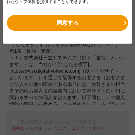
れたウェブ体験を提供することができます。
利用規約に同意する
最後までスクロールしないとチェックできません。
第１章 通則
同意する
個人情報の取扱いについての確認
第１条（用語の定義）
本利用規約で使用する用語の定義は、以下に定める通りとし
[でじたる横丁]における個人情報の取扱いについて
ます。
第1条（目的・定義）
(1) 「当社サービス・商品」とは、日立システムズが本サイト
（１）株式会社日立システムズ（以下「当社」といい
で提供する売切サービス・商品または継続サービス・商品を
ます。）は、当社が「[でじたる横丁]」
いいます。
[https://www.digital-yokocho.com]（以下「本サイト」
(2) 「売切サービス・商品」とは、導入時の初期費用の支払の
といいます。）を通じて取得するお客さま（お客さま
みにより利用が可能になるクラウドサービス等、継続的な利
が法人その他の団体である場合には、お客さまの担当
用料金または売買代金等の支払が発生しない物品、ソフトウ
者その他お客さまの組織内において本サイトの利用に
関わるすべての個人を含みます。以下同じ。）の個人
ェア、サービスその他の商品をいいます。
情報の取扱いを定めることを目的として、本プライバ
(3) 「継続サービス・商品」とは、利用期間中に継続的な利用
シーポリシー（以下「本ポリシー」といいます。）を
料金または売買代金等の支払が発生する物品、ソフトウェ
定めます。
ア、サービスその他の商品をいいます。
個人情報の取扱いについて同意する
（２）本ポリシーは、本サイトの
利用規約
の一部を構
(4) 「お客さま」とは、本サイトを利用して当社サービス・商
最後までスクロールしないとチェックできません。
成し、お客さまが本サイトを利用する際に適用されま