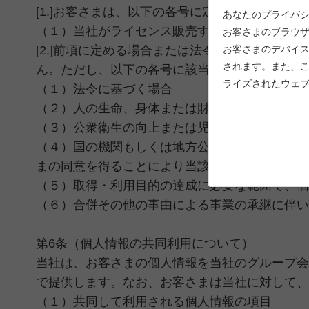
[1.]お客さまは、以下の各号に定めるお客さま
あなたのプライバシ
（１）当社がライセンス販売する商材について、
お客さまのブラウ
[2.]前項に定める場合または法令で認められ
お客さまのデバイ
されます。また、
ん。ただし、以下の各号に該当する場合その他法
ライズされたウェ
（１）法令に基づく場合
（２）人の生命、身体または財産の保護のために
（３）公衆衛生の向上または児童の健全な育成の
（４）国の機関もしくは地方公共団体またはその
まの同意を得ることにより当該事務の遂行に支障
（５）取得・利用目的の達成に必要な範囲で、個
（６）合併その他の事由による事業の承継に伴い
第6条（個人情報の共同利用について）
当社は、お客さまの個人情報を当社のグループ会
で提供します。なお、お客さまは当社に対して、
（１）共同して利用される個人情報の項目