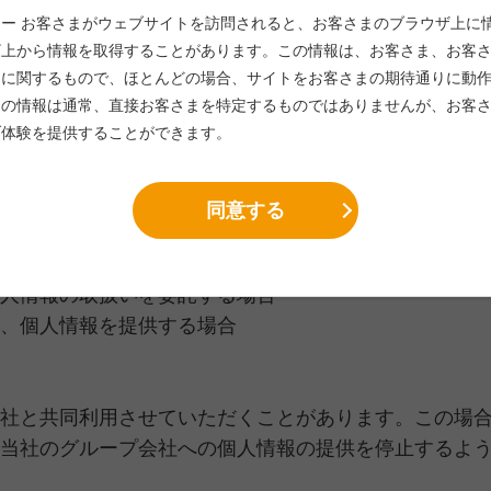
の個人情報の第三者提供について同意します。
ー お客さまがウェブサイトを訪問されると、お客さまのブラウザ上に
ライセンス元の第三者に提供します。
ザ上から情報を取得することがあります。この情報は、お客さま、お客
る場合を除き、当社は、あらかじめお客さまの同意を得な
スに関するもので、ほとんどの場合、サイトをお客さまの期待通りに動
この情報は通常、直接お客さまを特定するものではありませんが、お客
令等により認められる場合は除きます。
ブ体験を提供することができます。
必要がある場合であって、お客さまの同意を得ること
推進のために特に必要がある場合であって、お客さま
同意する
委託を受けた者が法令の定める事務を遂行することに
を及ぼすおそれがある場合
人情報の取扱いを委託する場合
、個人情報を提供する場合
社と共同利用させていただくことがあります。この場
当社のグループ会社への個人情報の提供を停止するよ