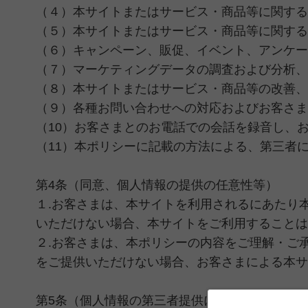
（４）本サイトまたはサービス・商品等に関する
（５）本サイトまたはサービス・商品等に関する
（６）キャンペーン、販促、イベント、アンケー
（７）マーケティングデータの調査および分析、
（８）本サイトまたはサービス・商品等の改善、
（９）各種お問い合わせへの対応およびお客さま
（10）お客さまとのお電話での会話を録音し、
（11）本ポリシーに記載の方法による、第三者
第4条（同意、個人情報の提供の任意性等）
１.お客さまは、本サイトを利用されるにあたり
いただけない場合、本サイトをご利用することは
２.お客さまは、本ポリシーの内容をご理解・ご
をご提供いただけない場合、お客さまによる本サ
第5条（個人情報の第三者提供について）