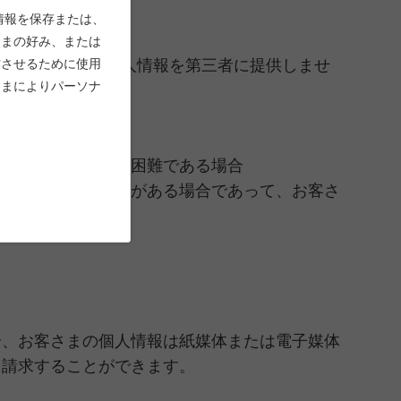
情報を保存または、
さまの好み、または
いで、お客さまの個人情報を第三者に提供しませ
作させるために使用
さまによりパーソナ
が困難である場合
の同意を得ることが困難である場合
対して協力する必要がある場合であって、お客さ
合、お客さまの個人情報は紙媒体または電子媒体
う請求することができます。