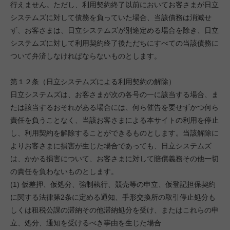
行えません。ただし、利用契約終了以前においてお客さまが日立
システムズに対して債務を負っていた場合、当該債務は消滅せ
ず、お客さまは、日立システムズが別途定める場合を除き、日立
システムズに対して利用契約終了後ただちにすべての当該債務に
ついて弁済しなければならないものとします。
第１２条（日立システムズによる利用契約の解除）
日立システムズは、お客さまが次の各号の一に該当する場合、ま
たは該当するおそれがある場合には、何ら催告を要せずかつ何ら
責任を負うことなく、当該お客さまによる本サイトの利用を停止
し、利用契約を解除することができるものとします。当該解除に
よりお客さまに損害が生じた場合であっても、日立システムズ
は、かかる損害について、お客さまに対して賠償義務その他一切
の責任を負わないものとします。
(1) 仮差押、仮処分、強制執行、競売等の申立、仮登記担保契約
に関する法律第2条に定める通知、手形交換所の取引停止処分も
しくは租税公課の滞納その他滞納処分を受け、またはこれらの申
立、処分、通知を受けるべき事由を生じた場合