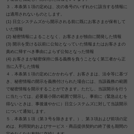
３．本条第１項の定めは、次の各号のいずれかに該当する情報に
は適用されないものとします。
(1) 日立システムズから開示される前に既にお客さまが保有して
いた情報
(2) 秘密情報によることなく、お客さまが独自に開発した情報
(3) 開示を受ける以前に公知となっていた情報またはお客さまの
責めに帰すべき事由によらず公知となった情報
(4) お客さまが秘密保持に係る義務を負うことなく第三者から正
当に入手した情報
４．本条第１項の定めにかかわらず、お客さまは、法令等に基づ
き、秘密情報の開示を義務付けられた場合には、当該義務の範囲
で秘密情報を開示することができます。ただし、当該開示を行う
に当たっては、必要最小限の範囲で開示し、事前に（緊急止むを
得ないときは、事後速やかに）日立システムズに対して当該開示
について通知します。
５．本条第１項（第３号を除きます。）、第３項および前項の定
めは、利用契約およびサービス・商品提供契約の終了後も期間の
定めなくなお有効に存続します。