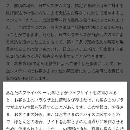
２．前項の場合、日立システムズは、指定する銀行口座に対する
銀行振込その他の方法による支払をお客さまに対して指示するこ
とができ（ただし、当該指示を行う義務を負うものではありませ
ん）、この場合にのみ、お客さまは当該別の方法による支払を行
うことができます。ただし、日立システムズが当該別の方法によ
る支払を指示したことをもって、第１７条で定める支払時期が延
長されることはないものとし、日立システムズは、別途第１５条
第２項に基づく遅延損害金を請求することができます。
３．本条第1項で定める措置によって発生した損害について、日
立システムズはお客さまその他の第三者に対して如何なる責任も
負わないものとします。
第１９条（当社サービス・商品の提供）
あなたのプライバシー お客さまがウェブサイトを訪問される
１．日立システムズは、サービス・商品提供契約に定める期日ま
と、お客さまのブラウザ上に情報を保存または、お客さまのブラ
でに、同契約に定める方法によって、お客さまに対して当該当社
ウザ上から情報を取得することがあります。この情報は、お客さ
サービス・商品を提供するものとします。
ま、お客さまの好み、またはお客さまのデバイスに関するもの
２．お客さまは、当該当社サービス・商品の受領後5営業日以内
で、ほとんどの場合、サイトをお客さまの期待通りに動作させる
（以下「検査期間」といいます）に検査を行うものとします。
ために使用されます。また、この情報は通常、直接お客さまを特