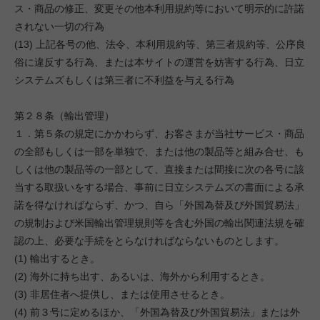
ス・商品の修正、変更その他本利用規約等において明示的に許諾
されない一切の行為
(13) 上記各号の他、法令、本利用規約等、第三者規約等、公序良
俗に違反する行為、または本サイトの運営を妨害する行為、日立
システムズもしくは第三者に不利益を与える行為
第２８条（輸出管理）
１．第５条の規定にかかわらず、お客さまが当社サービス・商品
の全部もしくは一部を単独で、または他の製品等と組み合せ、も
しくは他の製品等の一部として、直接または間接に次の各号に該
当する取扱いをする場合、事前に日立システムズの書面による承
諾を得なければならず、かつ、自ら「外国為替及び外国貿易法」
の規制および米国輸出管理規則等を含む外国の輸出関連法規を確
認の上、必要な手続をとらなければならないものとします。
(1) 輸出するとき。
(2) 海外に持ち出す、あるいは、海外から利用するとき。
(3) 非居住者へ提供し、または使用させるとき。
(4) 前３号に定めるほか、「外国為替及び外国貿易法」または外