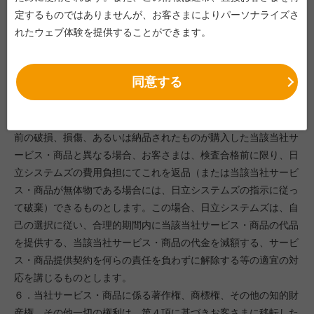
３．検査期間内にお客さまから日立システムズに対して書面によ
定するものではありませんが、お客さまによりパーソナライズさ
る異議の申し出が無い場合には、検査期間の終了をもって当該当
れたウェブ体験を提供することができます。
社サービス・商品は検査に合格したものとします。
４．納品された当社サービス・商品に含まれる有形物の所有権
同意する
は、検査合格をもって日立システムズからお客さまに移転するも
のとします。
５．日立システムズ側の責による当該当社サービス・商品の納品
前の破損、損傷、あるいは納品されたものが購入した当該当社サ
ービス・商品と異なる場合、お客さまは、検査合格前に限り、日
立システムズの費用負担にてこれを返品（または当該当社サービ
ス・商品が無体物である場合には、日立システムズの指示に従っ
て破棄）できるものとします。この場合、日立システムズは、自
己の選択に従い、合理的期間内に当該当社サービス・商品の代品
を提供する、当該当社サービス・商品の代金を減額する、サービ
ス・商品提供契約を何らの責任を負わずに解除する等の適宜の対
応を講じるものとします。
６．当社サービス・商品に係る著作権、商標権、その他の知的財
産権、その他一切の権利は、第４項に基づきお客さまに移転した