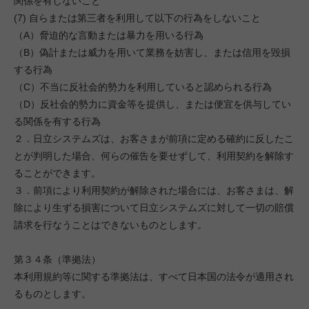
関係を有しないこと
(7) 自らまたは第三者を利用して以下の行為をしないこと
（A）脅迫的な言動または暴力を用いる行為
（B）偽計または威力を用いて業務を妨害し、または信用を毀損
する行為
（C）不当に反社会的勢力を利用していると認められる行為
（D）反社会的勢力に資金等を提供し、または便宜を供与してい
る関係を有する行為
２．日立システムズは、お客さまが前項に定める確約に反したこ
とが判明した場合、何らの催告を要せずして、利用契約を解除す
ることができます。
３．前項により利用契約が解除された場合には、お客さまは、解
除により生ずる損害について日立システムズに対して一切の賠償
請求を行なうことはできないものとします。
第３４条（準拠法）
本利用規約等に関する準拠法は、すべて日本国の法令が適用され
るものとします。