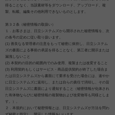
得ることなく、当該素材等をダウンロード、アップロード、複
製、転載、編集その他利用できないものとします。
第３２条（秘密情報の取扱い）
１．お客さまは、日立システムズから開示された秘密情報を、次
の各号の定めに従い取り扱います。
(1) 善良なる管理者の注意をもって秘密に保持し、日立システム
ズの書面による事前の承諾を得ることなく、第三者に開示または
漏洩しないこと
(2) 本契約の目的の範囲内でのみ使用、複製または改変すること
(3) 利用契約もしくはサービス・商品提供契約が終了した場合ま
たは日立システムズから書面にて要求を受けた場合には、速やか
に日立システムズに返却し、または自らの責任で消却し、その旨
日立システムズに書面により通知すること（秘密情報が化体され
た有体物ならびに秘密情報の複製物および改変物等も同様としま
す。）。
２．本規約において秘密情報とは、日立システムズが方法を問わ
ず秘密と指定し、開示した情報をいいます。