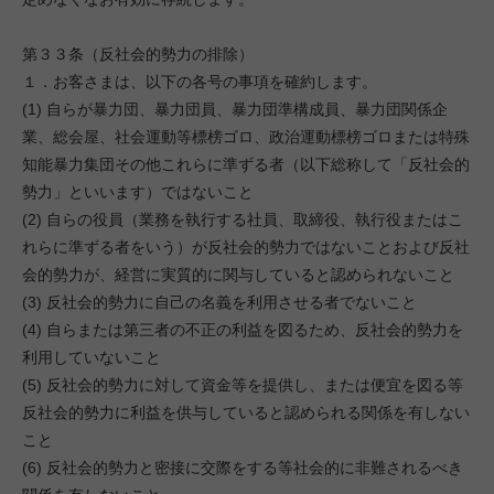
第３３条（反社会的勢力の排除）
１．お客さまは、以下の各号の事項を確約します。
(1) 自らが暴力団、暴力団員、暴力団準構成員、暴力団関係企
業、総会屋、社会運動等標榜ゴロ、政治運動標榜ゴロまたは特殊
知能暴力集団その他これらに準ずる者（以下総称して「反社会的
勢力」といいます）ではないこと
(2) 自らの役員（業務を執行する社員、取締役、執行役またはこ
れらに準ずる者をいう）が反社会的勢力ではないことおよび反社
会的勢力が、経営に実質的に関与していると認められないこと
(3) 反社会的勢力に自己の名義を利用させる者でないこと
(4) 自らまたは第三者の不正の利益を図るため、反社会的勢力を
利用していないこと
(5) 反社会的勢力に対して資金等を提供し、または便宜を図る等
反社会的勢力に利益を供与していると認められる関係を有しない
こと
(6) 反社会的勢力と密接に交際をする等社会的に非難されるべき