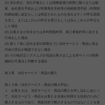
(2) 支払停止、支払不能もしくは債務超過の状態に陥りまたは破
産、会社更生手続および民事再生手続等の倒産処理手続（利用契
約締結後に改定もしくは制定されたものを含みます）の申立原因
を生じ、またはこれらの申立を受けもしくは自らこれらの申立を
した場合
(3) お客さまが法令または本利用規約等、第三者規約等に反する
行為をした場合
(4) 第１７条に定める支払時期までに当社サービス・商品に係る
代金の支払が確認できない場合
(5) その他日立システムズが当該お客さまによる本サイトの利用
継続が不適当と判断する場合
第３章 当社サービス・商品の購入
第１３条（当社サービス・商品の購入申込）
１．お客さまは、当社サービス・商品の購入を申し込むにあたっ
て、当社サービス・商品をお客さま自身が利用する目的のために
購入するものであり、再販目的で購入するものではないことを表