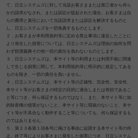
て、日立システムズに対して当該お客さままたは第三者から何ら
かの請求がなされ、または訴訟が提起された場合、お客さまは自
らの費用と責任において当該請求または訴訟を解決するものと
し、日立システムズを一切免責するものとします。
２．お客さまが本利用規約等に定める禁止事項に違反したことに
より発生した損害については、日立システムズは理由の如何を問
わず賠償義務その他一切の責任を負わないものとします。
３．日立システムズは、本サイト等の利用または利用不能に関連
して生じる損害に関して、本利用規約等に明示的に規定してある
ものを除き、一切の責任を負いません。
４．日立システムズは、本サイト等の正確性、完全性、安全性、
本サイト等がお客さまの特定の目的に適合しまたは有効であるこ
と等につき、何ら保証するものではなく、また、本サイト等に知
的財産権の侵害がないこと、本サイト等に瑕疵のないこと、本サ
イト等が不具合なく動作すること等についても、何ら保証するも
のではありません。
５．第２３条第１項各号に掲げる事由に起因する本サイト等の停
止、終了等によりお客さまに発生した損害につき、日立システム