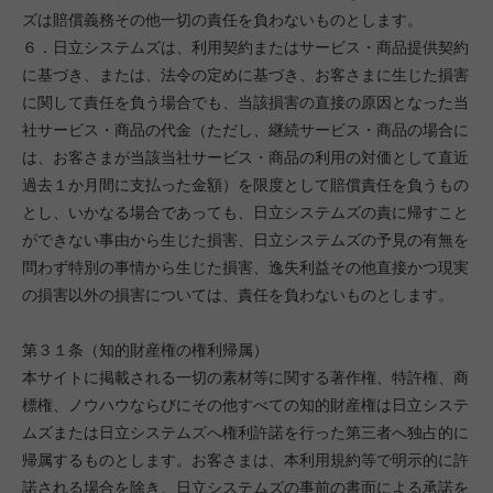
ズは賠償義務その他一切の責任を負わないものとします。
６．日立システムズは、利用契約またはサービス・商品提供契約
に基づき、または、法令の定めに基づき、お客さまに生じた損害
に関して責任を負う場合でも、当該損害の直接の原因となった当
社サービス・商品の代金（ただし、継続サービス・商品の場合に
は、お客さまが当該当社サービス・商品の利用の対価として直近
過去１か月間に支払った金額）を限度として賠償責任を負うもの
とし、いかなる場合であっても、日立システムズの責に帰すこと
ができない事由から生じた損害、日立システムズの予見の有無を
問わず特別の事情から生じた損害、逸失利益その他直接かつ現実
の損害以外の損害については、責任を負わないものとします。
第３１条（知的財産権の権利帰属）
本サイトに掲載される一切の素材等に関する著作権、特許権、商
標権、ノウハウならびにその他すべての知的財産権は日立システ
ムズまたは日立システムズへ権利許諾を行った第三者へ独占的に
帰属するものとします。お客さまは、本利用規約等で明示的に許
諾される場合を除き、日立システムズの事前の書面による承諾を