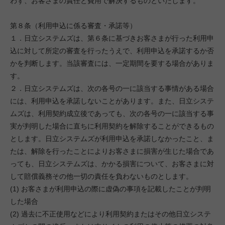
わず、お客さまの責任と費用で解決するものといたします。
第８条（利用申込に係る審査・承諾等）
１．日立システムズは、第６条に基づきお客さまが行った利用申
込に対して所定の審査を行ったうえで、利用申込を承諾するか否
かを判断します。当該審査には、一定期間を要する場合がありま
す。
２．日立システムズは、次の各号の一に該当する事情がある場合
には、利用申込を承諾しないことがあります。また、日立システ
ムズは、利用契約成立後であっても、次の各号の一に該当する事
実が判明した場合に直ちに利用契約を解除することができるもの
とします。日立システムズが利用申込を承諾しなかったこと、ま
たは、解除を行ったことによりお客さまに損害が生じた場合であ
っても、日立システムズは、かかる損害について、お客さまに対
して賠償義務その他一切の責任を負わないものとします。
(1) お客さまが利用申込の際に虚偽の事項を記載したことが判明
した場合
(2) 過去に不正使用などにより利用契約またはその他日立システ