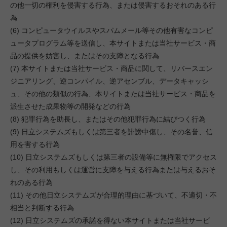
の他一切の権利を侵害する行為、または侵害するおそれのある行
為
(6) コンピュータウイルスやスパムメール等その他有害なコンピ
ュータプログラム等を送信し、本サイトまたは当社サービス・商
品の提供を妨害し、またはその支障となる行為
(7) 本サイトまたは当社サービス・商品に関して、リバースエン
ジニアリング、逆コンパイル、逆アセンブル、データキャッシ
ュ、その他の類似の行為、本サイトまたは当社サービス・商品を
派生させた成果物等の開発などの行為
(8) 犯罪行為を助長し、またはその他犯罪行為に結びつく行為
(9) 日立システムズもしくは第三者を誹謗中傷し、その名誉、信
用を害する行為
(10) 日立システムズもしくは第三者の設備等に無権限でアクセス
し、その利用もしくは運営に支障を与える行為または与えるおそ
れのある行為
(11) その他日立システムズが合理的理由に基づいて、不適切・不
相当と判断する行為
(12) 日立システムズの承諾を得ない本サイトまたは当社サービ