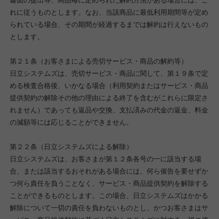
書面の提出等、商品毎に定められた解約方法がある場合には、こ
れに従うものとします。なお、当該商品に最低利用期間等が定め
られている場合、その期間が経過するまでは解約は行えないもの
とします。
第２１条（お客さまによる売切サービス・商品の解約等）
日立システムズは、売切サービス・商品に関して、第１９条で定
める検査合格後、いかなる場合（利用契約またはサービス・商品
提供契約の解除その他の理由による終了を含むがこれらに限定さ
れません）であっても返品や交換、支払済みの代金の返金、料金
の減額等には応じることができません。
第２２条（日立システムズによる解除）
日立システムズは、お客さまが第１２条各号の一に該当する場
合、または該当するおそれがある場合には、何ら催告を要せずか
つ何ら責任を負うことなく、サービス・商品提供契約を解除する
ことができるものとします。この場合、日立システムズはかかる
解除について一切の責任を負わないものとし、かつお客さまはサ