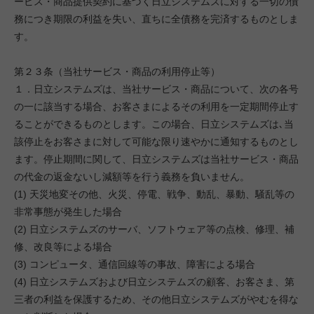
ービス・商品提供契約に基づく日立システムズに対する一切の債
務につき期限の利益を失い、直ちに全債務を完済するものとしま
す。
第２３条（当社サービス・商品の利用停止等）
１．日立システムズは、当社サービス・商品について、次の各号
の一に該当する場合、お客さまによるその利用を一定期間停止す
ることができるものとします。この場合、日立システムズは､当
該停止をお客さまに対して可能な限り速やかに通知するものとし
ます。停止期間に関して、日立システムズは当社サービス・商品
の代金の返金ないし減額等を行う義務を負いません。
(1) 天災地変その他、火災、停電、戦争、動乱、暴動、騒乱等の
非常事態が発生した場合
(2) 日立システムズのサーバ、ソフトウェア等の点検、修理、補
修、改良等による場合
(3) コンピュータ、通信回線等の事故、障害による場合
(4) 日立システムズおよび日立システムズの顧客、お客さま、第
三者の利益を保護するため、その他日立システムズがやむを得な