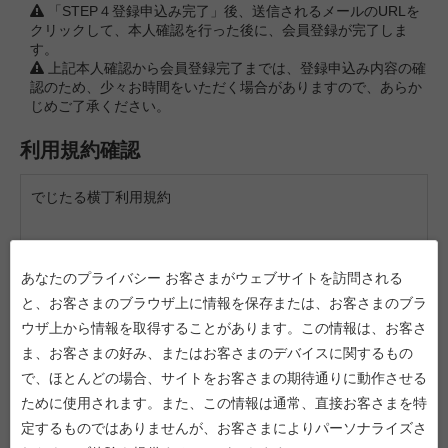
「STEP４登録申込み完了」後、送信されるメールのURLを
クリックして、本人確認を行った後に、会員登録が完了しま
す。
上記本人確認から会員登録完了までは、登録申込み内容の確
認のため、少々お時間をいただく場合がありますので、あらか
じめご了承ください。
利用規約確認
でじたる横丁利用規約
「でじたる横丁」[https://www.digital-yokocho.com]（以下
「本サイト」といいます）は、株式会社日立システムズ（以
あなたのプライバシー お客さまがウェブサイトを訪問される
下「日立システムズ」といいます）が、お客さまに対して当
と、お客さまのブラウザ上に情報を保存または、お客さまのブラ
社サービス・商品を販売することを目的として運営するECサ
ウザ上から情報を取得することがあります。この情報は、お客さ
イトです。
ま、お客さまの好み、またはお客さまのデバイスに関するもの
お客さまは、本サイトを利用するための諸条件を定めた
で、ほとんどの場合、サイトをお客さまの期待通りに動作させる
「でじたる横丁利用規約」（以下「本利用規約」といいま
ために使用されます。また、この情報は通常、直接お客さまを特
す）に同意いただくことにより、本サイトの利用を申し込み
定するものではありませんが、お客さまによりパーソナライズさ
ます。