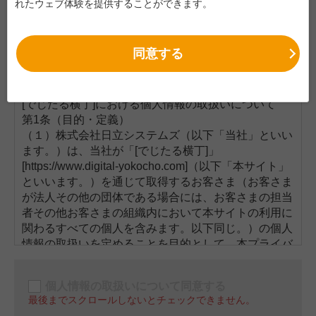
れたウェブ体験を提供することができます。
利用規約に同意する
最後までスクロールしないとチェックできません。
第１章 通則
同意する
個人情報の取扱いについての確認
第１条（用語の定義）
本利用規約で使用する用語の定義は、以下に定める通りとし
[でじたる横丁]における個人情報の取扱いについて
ます。
第1条（目的・定義）
(1) 「当社サービス・商品」とは、日立システムズが本サイト
（１）株式会社日立システムズ（以下「当社」といい
で提供する売切サービス・商品または継続サービス・商品を
ます。）は、当社が「[でじたる横丁]」
いいます。
[https://www.digital-yokocho.com]（以下「本サイト」
(2) 「売切サービス・商品」とは、導入時の初期費用の支払の
といいます。）を通じて取得するお客さま（お客さま
みにより利用が可能になるクラウドサービス等、継続的な利
が法人その他の団体である場合には、お客さまの担当
用料金または売買代金等の支払が発生しない物品、ソフトウ
者その他お客さまの組織内において本サイトの利用に
関わるすべての個人を含みます。以下同じ。）の個人
ェア、サービスその他の商品をいいます。
情報の取扱いを定めることを目的として、本プライバ
(3) 「継続サービス・商品」とは、利用期間中に継続的な利用
シーポリシー（以下「本ポリシー」といいます。）を
料金または売買代金等の支払が発生する物品、ソフトウェ
定めます。
ア、サービスその他の商品をいいます。
個人情報の取扱いについて同意する
（２）本ポリシーは、本サイトの
利用規約
の一部を構
(4) 「お客さま」とは、本サイトを利用して当社サービス・商
最後までスクロールしないとチェックできません。
成し、お客さまが本サイトを利用する際に適用されま