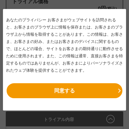
トライアル価格
0円
(税込)
あなたのプライバシー お客さまがウェブサイトを訪問される
と、お客さまのブラウザ上に情報を保存または、お客さまのブラ
ウザ上から情報を取得することがあります。この情報は、お客さ
「Traveler'sWAN」とは
ま、お客さまの好み、またはお客さまのデバイスに関するもの
で、ほとんどの場合、サイトをお客さまの期待通りに動作させる
旅費・経費精算を効率化する国産パッケージシステムです。
ために使用されます。また、この情報は通常、直接お客さまを特
ICカードや乗換案内との連携で入力作業を削減し、モバイル
定するものではありませんが、お客さまによりパーソナライズさ
対応で外出先からもスムーズに申請・承認が可能。電子帳簿
れたウェブ体験を提供することができます。
保存法に準拠し、ペーパーレス化と内部統制強化を実現しま
す。約900社・125万ユーザーの導入実績を誇り、安心のサポ
ート体制で業務改革を支援します。
同意する
トライアル内容