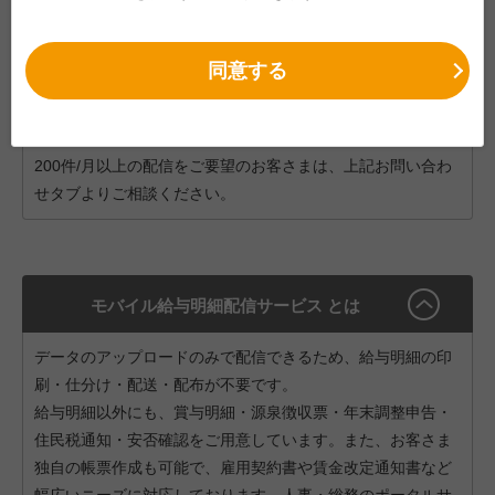
料です。
・ご利用Web環境の利用料、お問い合わせ窓口利用料、メン
テナンス費用も含まれます。
同意する
・最大200件/月×12か月までの配信を行います。
※「給与明細」「賞与明細」「源泉徴収票」以外の配信や、
200件/月以上の配信をご要望のお客さまは、上記お問い合わ
せタブよりご相談ください。
モバイル給与明細配信サービス とは
データのアップロードのみで配信できるため、給与明細の印
刷・仕分け・配送・配布が不要です。
給与明細以外にも、賞与明細・源泉徴収票・年末調整申告・
住民税通知・安否確認をご用意しています。また、お客さま
独自の帳票作成も可能で、雇用契約書や賃金改定通知書など