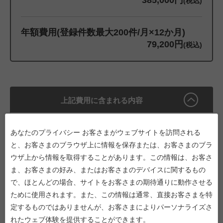
385,000円
(税込)
年額費用(登録件数最大200件/月×12か月)
79,200円
(税込)
上記費用に含まれる内容
■初期導入費用
あなたのプライバシー お客さまがウェブサイトを訪問される
・本サービスを利用開始するにあたり、「給与明細」「賞与
と、お客さまのブラウザ上に情報を保存または、お客さまのブラ
明細」「源泉徴収票」の配信設定、および利用いただくWeb
ウザ上から情報を取得することがあります。この情報は、お客さ
環境の構築を実施します。
ま、お客さまの好み、またはお客さまのデバイスに関するもの
・最大200件/月までの配信ができるように設定いたします。
で、ほとんどの場合、サイトをお客さまの期待通りに動作させる
ために使用されます。また、この情報は通常、直接お客さまを特
■年額費用
定するものではありませんが、お客さまによりパーソナライズさ
・各種明細を最大200件/月まで配信するためのサービス利用
れたウェブ体験を提供することができます。